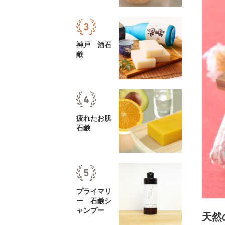
神戸 酒石
鹸
疲れたお肌
石鹸
プライマリ
ー 石鹸シ
ャンプー
天然