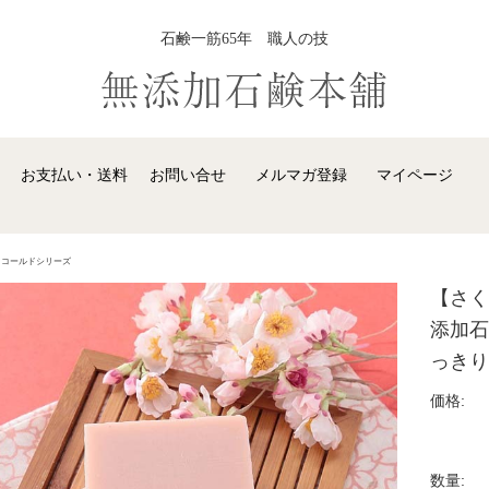
石鹸一筋65年 職人の技
お支払い・送料
お問い合せ
メルマガ登録
マイページ
コールドシリーズ
【さく
添加石
っきり
ルドシリーズ
旅する石鹸シリーズ
棒石鹸シ
価格:
数量: