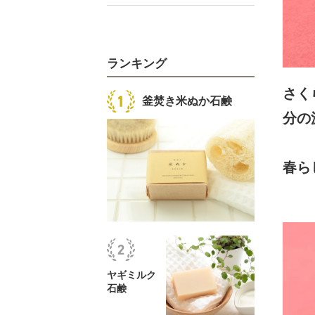
ランキング
さく
釜焚き米ぬか石鹸
分の
春ら
ヤギミルク
石鹸