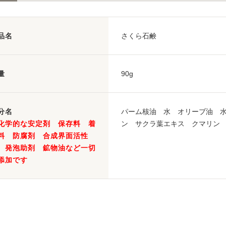
品名
さくら石鹸
量
90g
分名
パーム核油 水 オリーブ油 水
化学的な安定剤 保存料 着
ン サクラ葉エキス クマリン 
料 防腐剤 合成界面活性
 発泡助剤 鉱物油など一切
添加です