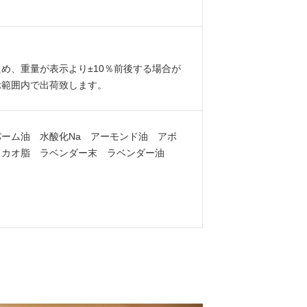
め、重量が表示より±10％前後する場合が
示範囲内で出荷致します。
ーム油 水酸化Na アーモンド油 アボ
カカオ脂 ラベンダー末 ラベンダー油