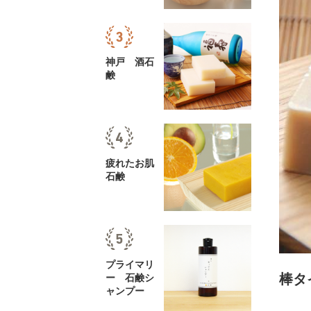
神戸 酒石
鹸
疲れたお肌
石鹸
プライマリ
棒タ
ー 石鹸シ
ャンプー