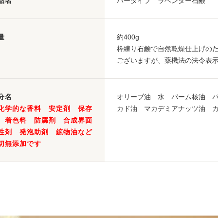
品名
バータイプ ラベンダー石鹸
量
約400g
枠練り石鹸で自然乾燥仕上げのた
ございますが、薬機法の法令表
分名
オリーブ油 水 パーム核油 パ
化学的な香料 安定剤 保存
カド油 マカデミアナッツ油 
 着色料 防腐剤 合成界面
性剤 発泡助剤 鉱物油など
切無添加です